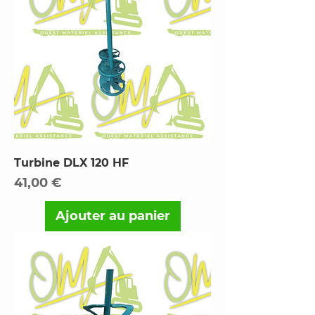
Turbine DLX 120 HF
Prix
41,00 €
Ajouter au panier