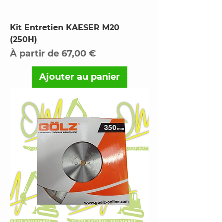
Kit Entretien KAESER M20
(250H)
Prix promotionnel
À partir de
67,00 €
Ajouter au panier