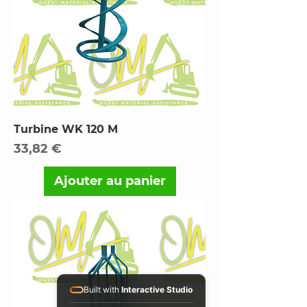
Turbine WK 120 M
Prix
33,82 €
Ajouter au panier
Built with
Interactive Studio