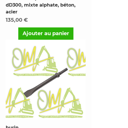
dD300, mixte alphate, béton,
acier
Prix
135,00 €
Ajouter au panier
burin