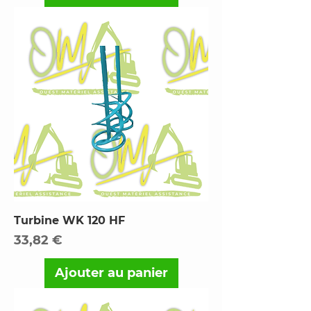
Turbine WK 120 HF
Prix
33,82 €
Ajouter au panier