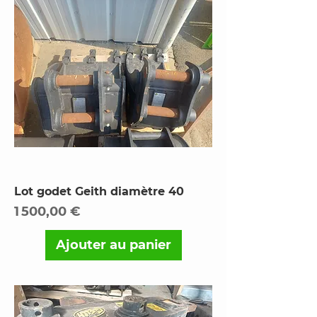
Lot godet Geith diamètre 40
Prix
1 500,00 €
Ajouter au panier