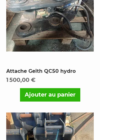
Attache Geith QC50 hydro
Prix
1 500,00 €
Ajouter au panier