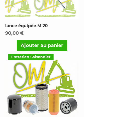
lance équipée M 20
Prix
90,00 €
Ajouter au panier
Entretien Saisonnier