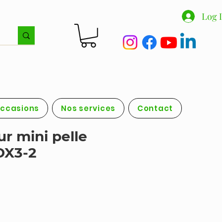
Log 
occasions
Nos services
Contact
ur mini pelle
DX3-2