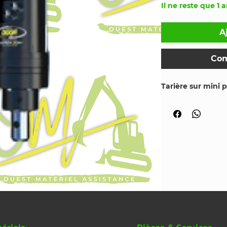
Il ne reste que 1 a
A
Com
Tarière sur mini 