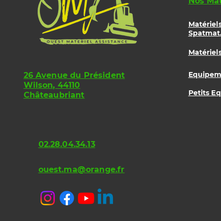
Nos Mat
Matériel
Spatmat,
Matériel
Equipeme
26 Avenue du Président
Wilson, 44110
Petits E
Châteaubriant
02.28.04.34.13
ouest.ma@orange.fr