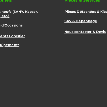
ériels
Pièces & Services
s neufs (SANY, Kaeser,
Pièces Détachées & Kits
 etc.)
SAV & Dépannage
s d'Occasions
Nous contacter & Devis
nts Forestier
quipements