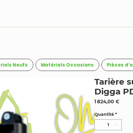
riels Neufs
Matériels Occasions
Pièces d'
Tarière s
Digga P
Prix
1 824,00 €
Quantité
*