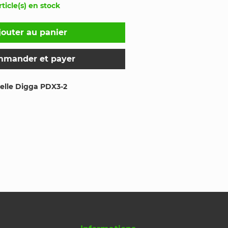
rticle(s) en stock
jouter au panier
mander et payer
pelle Digga PDX3-2