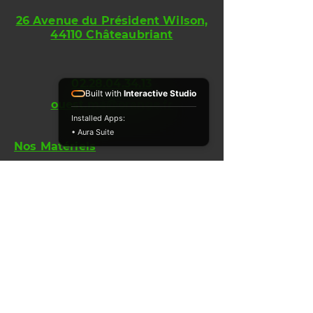
26 Avenue du Président Wilson,
44110 Châteaubriant
02.28.04.34.13
Built with
Interactive Studio
ouest.ma@orange.fr
Installed Apps:
• Aura Suite
Nos Matériels
Matériels neufs (SANY, Kaeser,
Spatmat, etc.)
Matériels d'Occasions
Equipements Forestier
Petits Equipements
Pièces & Services
Pièces Détachées & Kits