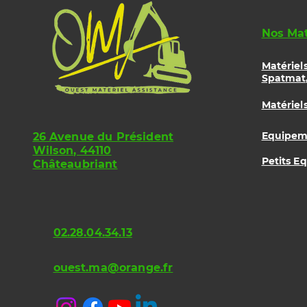
Nos Mat
Matériel
Spatmat,
Matériel
Equipeme
26 Avenue du Président
Wilson, 44110
Petits E
Châteaubriant
02.28.04.34.13
ouest.ma@orange.fr