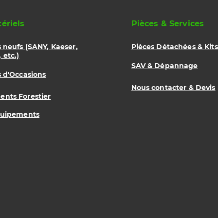
ériels
Pièces & Services
s neufs (SANY, Kaeser,
Pièces Détachées & Kits
 etc.)
SAV & Dépannage
s d'Occasions
Nous contacter & Devis
nts Forestier
quipements