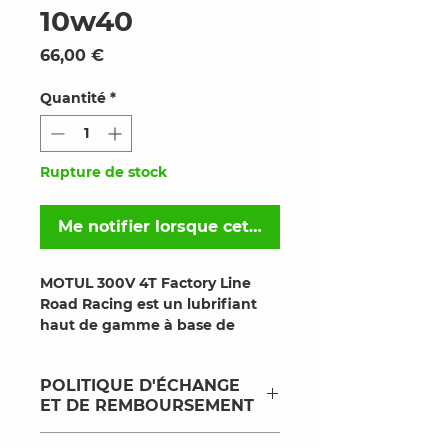
10w40
Prix
66,00 €
Quantité
*
Rupture de stock
Me notifier lorsque cet article est disponible
MOTUL 300V 4T Factory Line
Road Racing
est un lubrifiant
haut de gamme à base de
Technologie ESTER Core®
,
développé avec des matières
POLITIQUE D'ÉCHANGE
premières de très haute qualité
ET DE REMBOURSEMENT
issues de la compétition.
Il est spécialement conçu pour
Politique d'échange et de