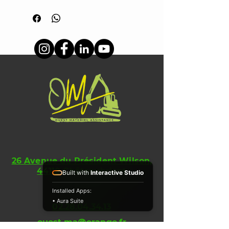
26 Avenue du Président Wilson,
44110 Châteaubriant
Built with
Interactive Studio
Installed Apps:
• Aura Suite
02.28.04.34.13
ouest.ma@orange.fr