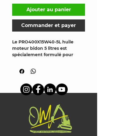
Ajouter au panier
Commander et payer
Le PRO400X15W40-5L huile 
moteur bidon 5 litres est 
spécialement formulé pour 
assurer une protection optimale 
et une performance durable de 
votre moteur. Chez Ouest 
Materiel Assis, concessionnaire 
reconnu, nous vous proposons 
ce produit de haute qualité, 
parfaitement adapté aux 
exigences des moteurs 
modernes. Sa viscosité 15W-40 
garantit une lubrification 
efficace, même dans des 
conditions extrêmes, 