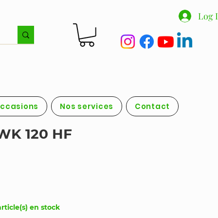
Log 
occasions
Nos services
Contact
 WK 120 HF
rticle(s) en stock