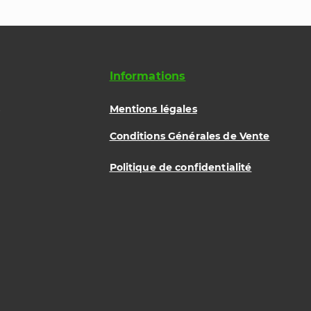
ommandées : Parfaite pour toutes
les, collantes ou légèrement
age et adhésifs de construction
sage et de rebouchage
Informations
nes
ses et crépis
Mentions légales
Conditions Générales de Vente
Politique de confidentialité