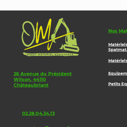
Nos Mat
Matériel
Spatmat,
Matériel
Equipeme
26 Avenue du Président
Wilson, 44110
Petits E
Châteaubriant
02.28.04.34.13