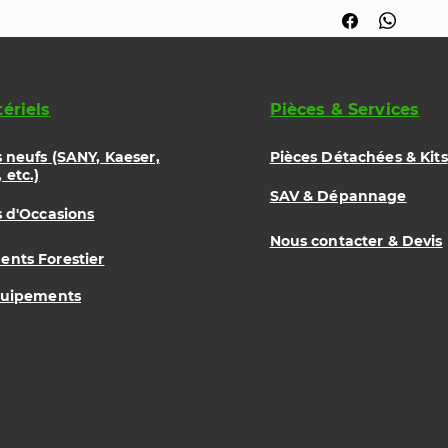
Applications rec
les matières soup
chargées :
Colles à carrel
ériels
Pièces & Services
Enduits de lis
Mastics et rési
Peintures épais
s neufs (SANY, Kaeser,
Pièces Détachées & Kits
Mortiers légers
 etc.)
SAV & Dépannage
s d'Occasions
Nous contacter & Devis
nts Forestier
quipements